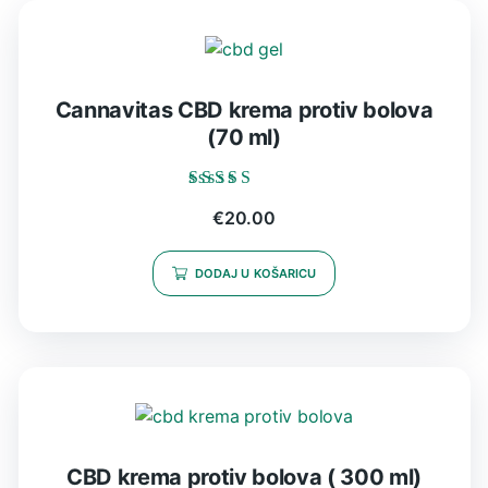
Cannavitas CBD krema protiv bolova
(70 ml)
Ocijenjeno
€
20.00
5.00
od 5
DODAJ U KOŠARICU
CBD krema protiv bolova ( 300 ml)