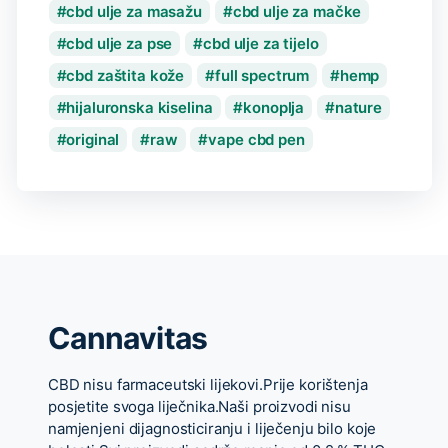
cbd ulje za masažu
cbd ulje za mačke
cbd ulje za pse
cbd ulje za tijelo
cbd zaštita kože
full spectrum
hemp
hijaluronska kiselina
konoplja
nature
original
raw
vape cbd pen
Cannavitas
CBD nisu farmaceutski lijekovi.Prije korištenja
posjetite svoga liječnika.Naši proizvodi nisu
namjenjeni dijagnosticiranju i liječenju bilo koje