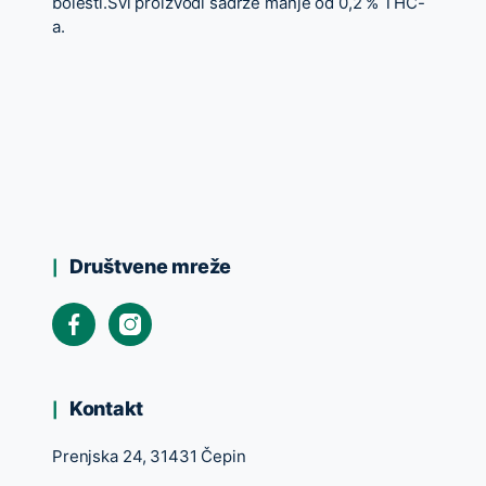
bolesti.Svi proizvodi sadrže manje od 0,2 % THC-
a.
Društvene mreže
Kontakt
Prenjska 24, 31431 Čepin