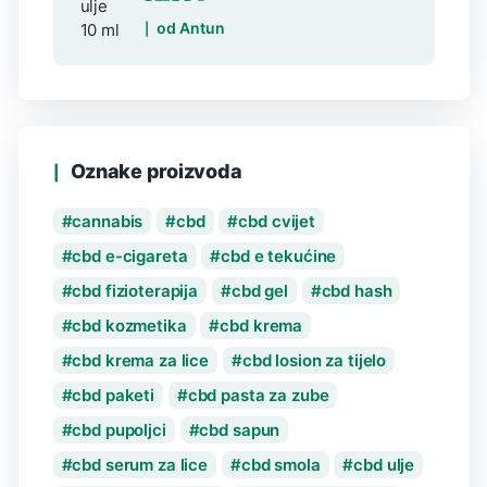
Ocijenjeno
5
od
od Antun
5
Oznake proizvoda
cannabis
cbd
cbd cvijet
cbd e-cigareta
cbd e tekućine
cbd fizioterapija
cbd gel
cbd hash
cbd kozmetika
cbd krema
cbd krema za lice
cbd losion za tijelo
cbd paketi
cbd pasta za zube
cbd pupoljci
cbd sapun
cbd serum za lice
cbd smola
cbd ulje