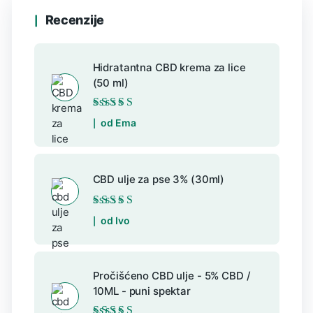
Recenzije
Hidratantna CBD krema za lice
(50 ml)
Ocijenjeno
5
od
od Ema
5
CBD ulje za pse 3% (30ml)
Ocijenjeno
5
od
od Ivo
5
Pročišćeno CBD ulje - 5% CBD /
10ML - puni spektar