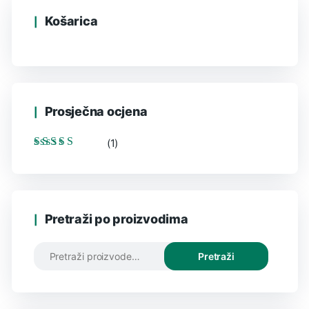
Košarica
Prosječna ocjena
(1)
Ocijenjeno
5
od
5
Pretraži po proizvodima
Pretraži