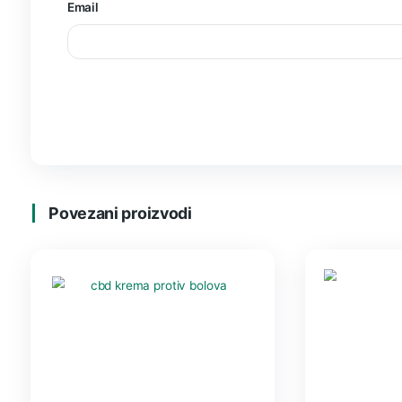
Vaša adresa e-pošte neće biti objavljena.
Obavez
Your rating
*
Your review
*