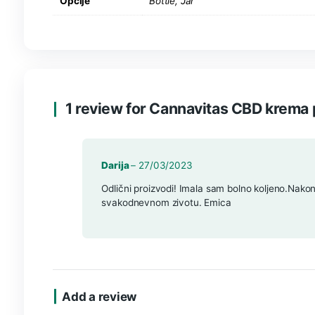
Sve veći broj znanstvenih studija procjenjuje pr
proizvode za fizioterapiju u slučajevima uganuća,
donjeg dijela leđa, bolova u leđima ili za liječenje 
Jesu li kreme s CBD-om dobra opcija za sport
Kreme s CBD-om idealna su opcija za sportaše i 
kombinacija botaničkih ekstrakata i CBD-a pobolj
Additional information
Opcije
Bottle, Jar