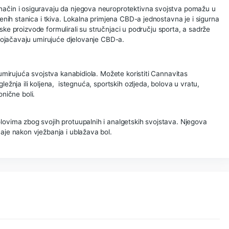
avanje kontraktura, popravljajući pokretljivost mišića i zglob
om i toplinskom učinku.
u za zagrijavanje prije vježbanja. Drugi pate od kronične boli 
om radi najprikladnijeg liječenja koriste ovu kremu koja djeluje
ilo koje druge kreme. Jednostavno rasporedite malo kreme 
iju dok se potpuno ne upije. U Cannavitas preporučuju nanoše
 da ne morate koristiti puno proizvoda. Nakon nanošenja, m
oje vam pruža.
pozitivan način i osiguravaju da njegova neuroprotektivna 
cije zahvaćenih stanica i tkiva. Lokalna primjena CBD-a jedno
 fizioterapijske proizvode formulirali su stručnjaci u području
tojaka koji pojačavaju umirujuće djelovanje CBD-a.
 CBD-om?