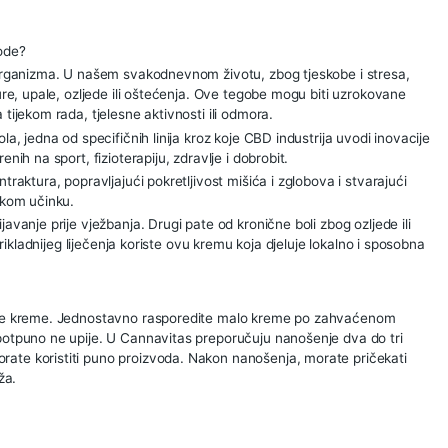
avitas napravljen je od ulja konoplje obogaćenog kanabidio
irodnih ekstrakata poput arnike, hiperikuma, vražje kandže i mi
tolom, pruža osvježavajući i okrepljujući osjećaj, savršen z
amjenjen za za oporavak mišića i ligamenata nakon tjelesne a
u ili vrata.
lesne nelagode?
kcioniranje organizma. U našem svakodnevnom životu, zbog tje
su kontrakture, upale, ozljede ili oštećenja. Ove tegobe mogu 
položajima tijekom rada, tjelesne aktivnosti ili odmora.
 kanabidiola, jedna od specifičnih linija kroz koje CBD indust
ola usmjerenih na sport, fizioterapiju, zdravlje i dobrobit.