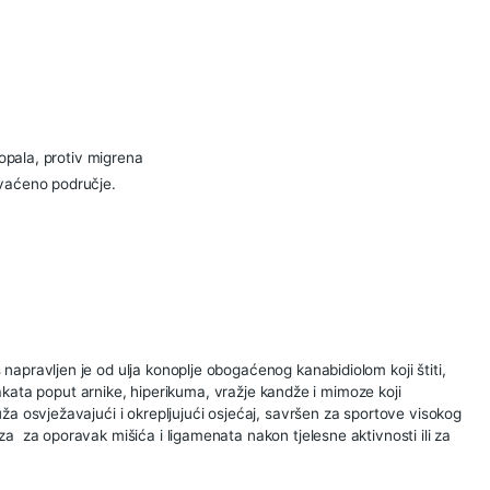
(1)
ežnjeve i stopala, protiv migrena
inak na zahvaćeno područje.
e trave.