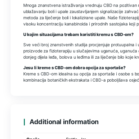
Neki od naših klijenata koriste ovu kremu za ublaž
olakšanje i dobrobit zahvaljujući svom analgetsk
Drugi ga koriste preventivno, kroz sportsku masaž
bolesti te uz konzultacije s liječnikom specijalist
je smanjiti nelagodu i otekline.
Kako koristiti:
Primjena ovog proizvoda je jednostavna kao i b
području, nježno kružnim pokretima vršcima prst
puta dnevno. Njegova super snažna formula znači
nekoliko minuta kako biste primijetili olakšanje k
Proizvod s manje od 0,2% THC-a.
Može li CBD liječiti bol?
Mnoga znanstvena istraživanja vrednuju CBD na 
ublažavanju boli i upale zaustavljanjem signaliza
metoda za liječenje boli i lokalizirane upale. Naše
visoku koncentraciju kanabinoida i prirodnih sas
U kojim situacijama trebam koristiti kremu s