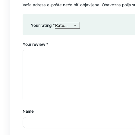
1 review for
Cannavitas CBD k
Darija
–
27/03/2023
Odlični proizvodi! Imala sam bolno kol
svakodnevnom zivotu. Emica
Add a review