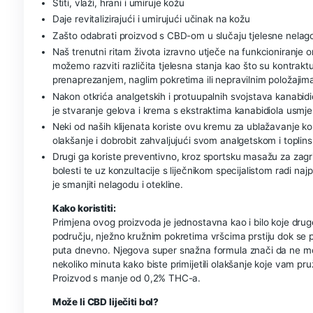
Cannavitas CBD krema protiv bolova
CBD krema protiv bolova umirujućim učinkom Cann
hidratizira, umiruje i hrani kožu te sinergijom pr
nadopunjuju njegov umirujući učinak . Prožet men
intenziteta i svakodnevnu upotrebu. Posebno je n
liječenje bolova u predjelu leđa, nogu, koljena, ruk
Štiti, vlaži, hrani i umiruje kožu
Daje revitalizirajući i umirujući učinak na kožu
Zašto odabrati proizvod s CBD-om u slučaju tje
Naš trenutni ritam života izravno utječe na fun
možemo razviti različita tjelesna stanja kao što 
prenaprezanjem, naglim pokretima ili nepravilnim 
Nakon otkrića analgetskih i protuupalnih svojstava
je stvaranje gelova i krema s ekstraktima kanabidi