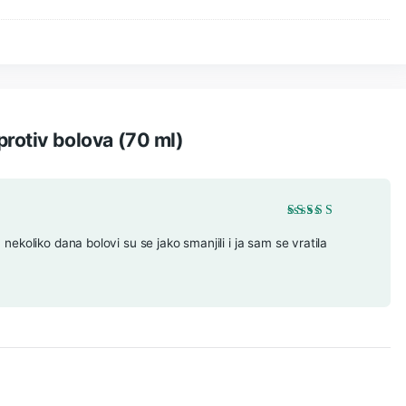
otuupalna i umirujuća svojstva kanabidiola. Možete koristiti 
 uganuća gležnja ili koljena, istegnuća, sportskih ozljeda, bo
bilo koje kronične boli.
aše?
osobe s bolovima zbog svojih protuupalnih i analgetskih svo
šava osjećaje nakon vježbanja i ublažava bol.