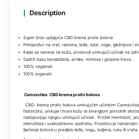
Opis
Dodatne informacije
Recenzije 
Description
Super brzo upijajuća CBD krema protiv bolova
Primjenjivo na vrat, ramena, leđa, ruke, noge, gl
Kada se nanese na kožu, proizvodi umirujući uč
Sadrži bazu kanabidiola, arnike, mimoze i gospin
100% veganski
100% organski