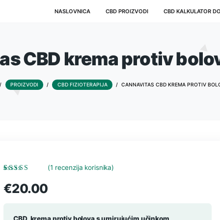
NASLOVNICA
CBD PROIZVODI
vitas CBD krema prot
HOME
/
PROIZVODI
/
CBD FIZIOTERAPIJA
/
CANNAVITAS
(
1
recenzija korisnika)
Korisnička
1
ocjena:
5.00
od