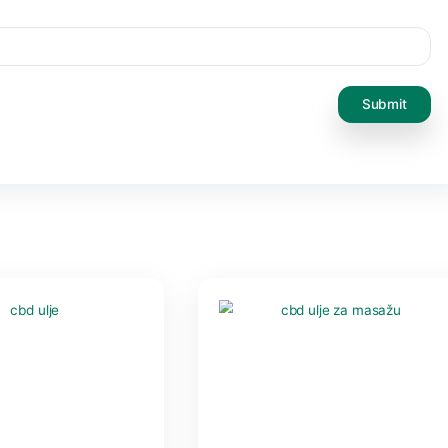
na polja su označena sa
* (obavezno)