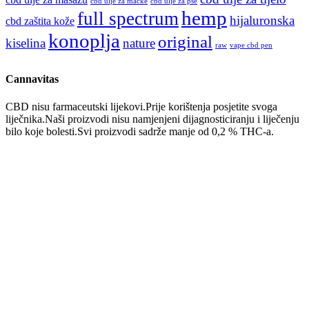
cbd ulje za mačke
cbd ulje za pse
hemp
full spectrum
hijaluronska
cbd zaštita kože
konoplja
original
kiselina
nature
raw
vape cbd pen
Cannavitas
CBD nisu farmaceutski lijekovi.Prije korištenja posjetite svoga
liječnika.Naši proizvodi nisu namjenjeni dijagnosticiranju i liječenju
bilo koje bolesti.Svi proizvodi sadrže manje od 0,2 % THC-a.