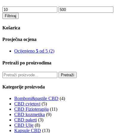
€15.00
više
do
varijanti.
Min
Maks
€84.00
Opcije
cijena
cijena
Filtriraj
se
mogu
Košarica
odabrati
na
stranici
Prosječna ocjena
proizvoda
Ocijenjeno
5
od 5
(2)
Pretraži po proizvodima
Pretraži:
Pretraži
Kategorije proizvoda
Bomboni&pastile CBD
(4)
CBD cvjetovi
(5)
CBD Fizioterapija
(11)
CBD kozmetika
(9)
CBD paketi
(3)
CBD Ulje
(8)
Kapsule CBD
(13)