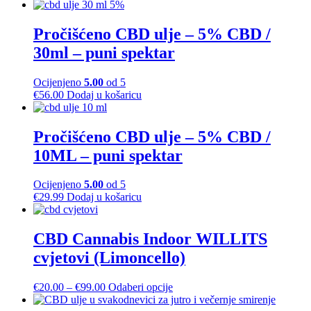
Pročišćeno CBD ulje – 5% CBD /
30ml – puni spektar
Ocijenjeno
5.00
od 5
€
56.00
Dodaj u košaricu
Pročišćeno CBD ulje – 5% CBD /
10ML – puni spektar
Ocijenjeno
5.00
od 5
€
29.99
Dodaj u košaricu
CBD Cannabis Indoor WILLITS
cvjetovi (Limoncello)
Raspon
Ovaj
€
20.00
–
€
99.00
Odaberi opcije
cijena:
proizvod