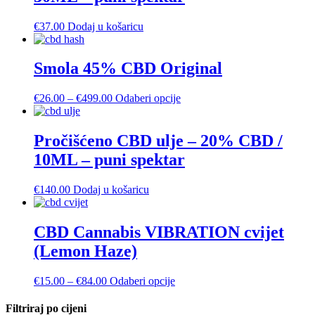
€
37.00
Dodaj u košaricu
Smola 45% CBD Original
Raspon
Ovaj
€
26.00
–
€
499.00
Odaberi opcije
cijena:
proizvod
od
ima
€26.00
više
Pročišćeno CBD ulje – 20% CBD /
do
varijanti.
10ML – puni spektar
€499.00
Opcije
se
mogu
€
140.00
Dodaj u košaricu
odabrati
na
stranici
CBD Cannabis VIBRATION cvijet
proizvoda
(Lemon Haze)
Raspon
Ovaj
€
15.00
–
€
84.00
Odaberi opcije
cijena:
proizvod
od
ima
Filtriraj po cijeni