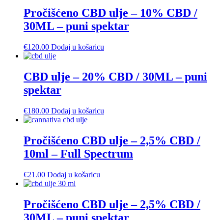
od
ima
€20.00
više
Pročišćeno CBD ulje – 10% CBD /
do
varijanti.
30ML – puni spektar
€99.00
Opcije
se
mogu
€
120.00
Dodaj u košaricu
odabrati
na
stranici
CBD ulje – 20% CBD / 30ML – puni
proizvoda
spektar
€
180.00
Dodaj u košaricu
Pročišćeno CBD ulje – 2,5% CBD /
10ml – Full Spectrum
€
21.00
Dodaj u košaricu
Pročišćeno CBD ulje – 2,5% CBD /
30ML – puni spektar