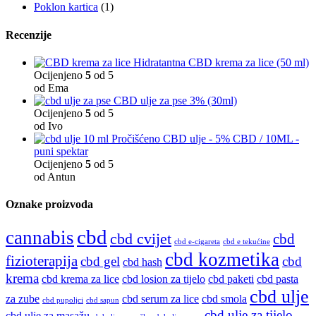
Poklon kartica
(1)
Recenzije
Hidratantna CBD krema za lice (50 ml)
Ocijenjeno
5
od 5
od Ema
CBD ulje za pse 3% (30ml)
Ocijenjeno
5
od 5
od Ivo
Pročišćeno CBD ulje - 5% CBD / 10ML -
puni spektar
Ocijenjeno
5
od 5
od Antun
Oznake proizvoda
cbd
cannabis
cbd cvijet
cbd
cbd e-cigareta
cbd e tekućine
cbd kozmetika
fizioterapija
cbd gel
cbd
cbd hash
krema
cbd krema za lice
cbd losion za tijelo
cbd paketi
cbd pasta
cbd ulje
za zube
cbd serum za lice
cbd smola
cbd pupoljci
cbd sapun
cbd ulje za tijelo
cbd ulje za masažu