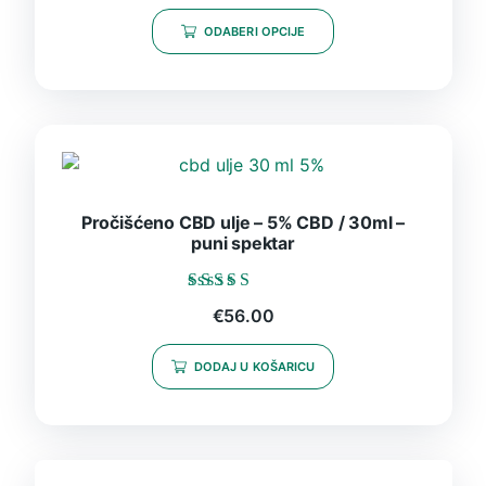
ODABERI OPCIJE
Pročišćeno CBD ulje – 5% CBD / 30ml –
puni spektar
Ocijenjeno
€
56.00
5.00
od 5
DODAJ U KOŠARICU