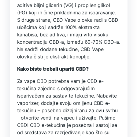
aditive biljni glicerin (VG) i propilen glikol
(PG) koji ih čine prikladnima za isparavanje.
S druge strane, CBD Vape olovka radi s CBD
ulošcima koji sadrže 100% ekstrakta
kanabisa, bez aditiva, i imaju vrlo visoku
koncentraciju CBD-a, između 60-70% CBD-a.
Ne sadrži dodane tekućine, CBD Vape
olovka čisti je ekstrakt konoplje.
Kako biste trebali upariti CBD?
Za vape CBD potrebna vam je CBD e-
tekućina zajedno s odgovarajućim
isparivačem za sastav te tekućine. Nabavite
vaporizer, dodajte svoju omiljenu CBD e-
tekućinu – posebno dizajniranu za ovu svrhu
– otvorite ventil na vapeu i uživajte. Pušimo
CBD! CBD e-tekućina je posebna i sastoji se
od sredstava za razrjeđivanje kao što su