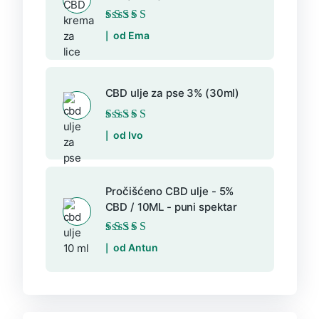
Ocijenjeno
5
od
od Ema
5
CBD ulje za pse 3% (30ml)
Ocijenjeno
5
od
od Ivo
5
Pročišćeno CBD ulje - 5%
CBD / 10ML - puni spektar
Ocijenjeno
5
od
od Antun
5