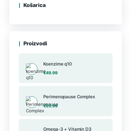
Košarica
Proizvodi
Koenzime q10
€
49.99
Perimenopause Complex
€
35.99
Omega-3 + Vitamin D3