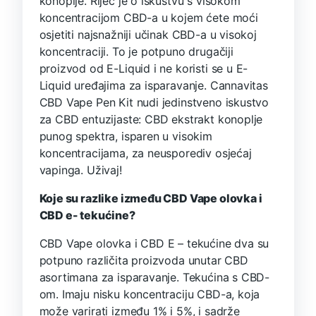
konoplje. Riječ je o iskustvu s visokom
koncentracijom CBD-a u kojem ćete moći
osjetiti najsnažniji učinak CBD-a u visokoj
koncentraciji. To je potpuno drugačiji
proizvod od E-Liquid i ne koristi se u E-
Liquid uređajima za isparavanje. Cannavitas
CBD Vape Pen Kit nudi jedinstveno iskustvo
za CBD entuzijaste: CBD ekstrakt konoplje
punog spektra, isparen u visokim
koncentracijama, za neusporediv osjećaj
vapinga. Uživaj!
Koje su razlike između CBD Vape olovka i
CBD e- tekućine?
CBD Vape olovka i CBD E – tekućine dva su
potpuno različita proizvoda unutar CBD
asortimana za isparavanje. Tekućina s CBD-
om. Imaju nisku koncentraciju CBD-a, koja
može varirati između 1% i 5%, i sadrže