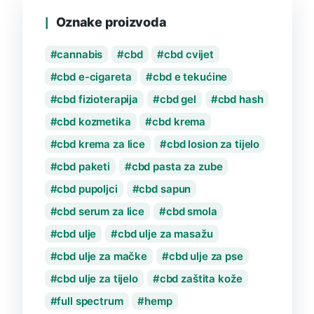
Oznake proizvoda
cannabis
cbd
cbd cvijet
cbd e-cigareta
cbd e tekućine
cbd fizioterapija
cbd gel
cbd hash
cbd kozmetika
cbd krema
cbd krema za lice
cbd losion za tijelo
cbd paketi
cbd pasta za zube
cbd pupoljci
cbd sapun
cbd serum za lice
cbd smola
cbd ulje
cbd ulje za masažu
cbd ulje za mačke
cbd ulje za pse
cbd ulje za tijelo
cbd zaštita kože
full spectrum
hemp