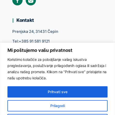
Kontakt
Prenjska 24, 31431 Čepin
Tel:+385 91 581 9121
Mi poštujemo vašu privatnost
slavonikanatural@gmail.com
Koristimo kolačiće za poboljšanje vašeg iskustva
pregledavanja, posluživanje prilagođenih oglasa ili sadržaja i
analizu našeg prometa. Klikom na "Prihvati sve" pristajete na
našu upotrebu kolačića.
Prihvati sve
©2026 Slavonika
Prilagodi
Klinička ispitivanja CBD-a
Pravila privatnosti
Raskid ugovora
Uvjeti prodaje
FAQ
Kontakt