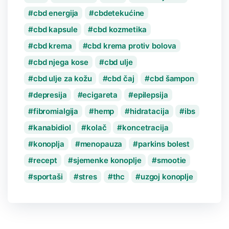
cbd energija
cbdetekućine
cbd kapsule
cbd kozmetika
cbd krema
cbd krema protiv bolova
cbd njega kose
cbd ulje
cbd ulje za kožu
cbd čaj
cbd šampon
depresija
ecigareta
epilepsija
fibromialgija
hemp
hidratacija
ibs
kanabidiol
kolač
koncetracija
konoplja
menopauza
parkins bolest
recept
sjemenke konoplje
smootie
sportaši
stres
thc
uzgoj konoplje