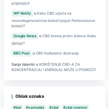
prijateljici!
WP Notify
o
Kako CBD utječe na
neurodegenerativne bolesti poput Parkinsonove
bolesti?
Google News
o
CBD krema protiv bolova-Kako
djeluje?
BBC Post
o
CBD Kalkulator doziranja
Sanja Valentic
o
KORIŠTENJE CBD-A ZA
KONCENTRACIJU I ENERGIJU. MOŽE LI POMOĆI?
Oblak oznaka
bol
cannabis
cbd
cbd cvjetovi