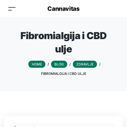
Cannavitas
Fibromialgija i CBD
ulje
HOME
/
BLOG
/
ZDRAVLJE
/
FIBROMIALGIJA I CBD ULJE