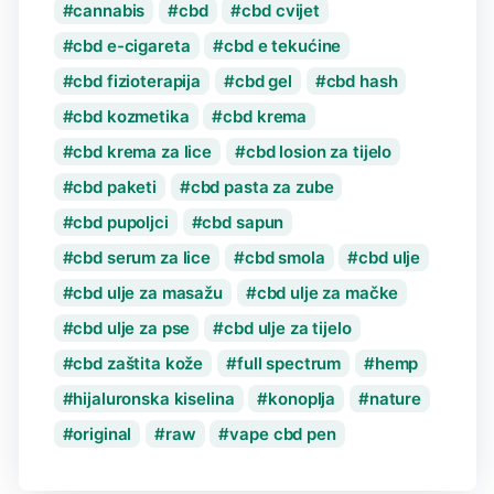
cannabis
cbd
cbd cvijet
cbd e-cigareta
cbd e tekućine
cbd fizioterapija
cbd gel
cbd hash
cbd kozmetika
cbd krema
cbd krema za lice
cbd losion za tijelo
cbd paketi
cbd pasta za zube
cbd pupoljci
cbd sapun
cbd serum za lice
cbd smola
cbd ulje
cbd ulje za masažu
cbd ulje za mačke
cbd ulje za pse
cbd ulje za tijelo
cbd zaštita kože
full spectrum
hemp
hijaluronska kiselina
konoplja
nature
original
raw
vape cbd pen