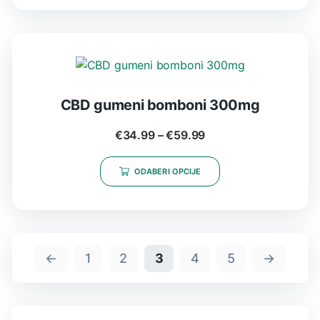
CBD gumeni bomboni 300mg
€
34.99
–
€
59.99
ODABERI OPCIJE
←
1
2
3
4
5
→