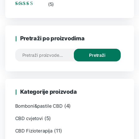
(5)
Ocijenjeno
5
od
5
Pretraži po proizvodima
Pretraži
Kategorije proizvoda
(4)
Bomboni&pastile CBD
(5)
CBD cvjetovi
(11)
CBD Fizioterapija