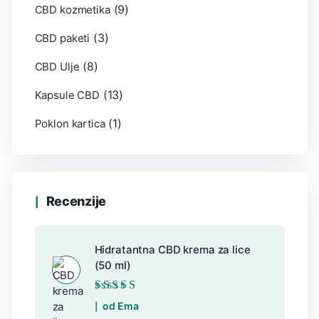
(9)
CBD kozmetika
(3)
CBD paketi
(8)
CBD Ulje
(13)
Kapsule CBD
(1)
Poklon kartica
Recenzije
Hidratantna CBD krema za lice
(50 ml)
Ocijenjeno
5
od
od Ema
5