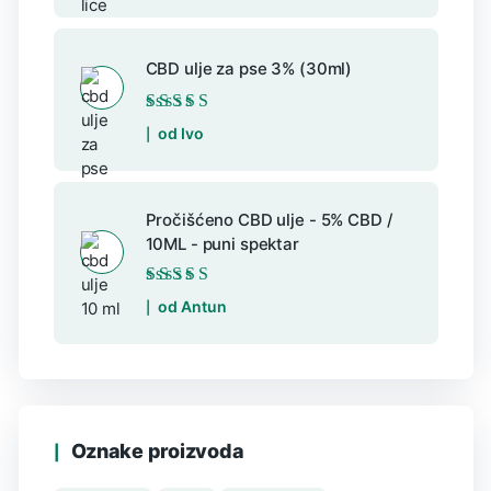
CBD ulje za pse 3% (30ml)
Ocijenjeno
5
od
od Ivo
5
Pročišćeno CBD ulje - 5% CBD /
10ML - puni spektar
Ocijenjeno
5
od
od Antun
5
Oznake proizvoda